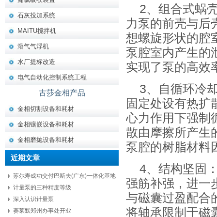
2、组合式蜗
石灰投加系统
力泵的前壳与后
MAITU搅拌机
想螺旋形状的腔
溶气气浮机
泵腔室内产生的
水厂提标改造
实现了泵的高效
电气自动化控制系统工程
3、自循环冷
古莎金相产品
固定处设有热扩
金相切割设备和耗材
心力作用下强制
金相镶嵌设备和耗材
散由摩擦所产生
金相磨抛设备和耗材
泵腔的树脂材料
近期文章
4、结构坚固
苏尔寿成功交付巴斯夫(广东)一体化基地
强筋补强，进一
项目核心设备
计量泵的三种精度等级
与磁囊过盈配合
深入认识计量泵
将轴承限制于磁
赛莱默郑州办事处开业