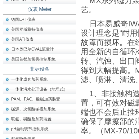
MX系列磁力
艺。
仪表 Meter
德国E+H仪表
日本易威奇I
美国罗斯蒙特仪表
设计理念是“耐
美国ATI仪表
故障而损坏。在
日本奥巴尔OVAL流量计
用全新的自循环
美国首都加氯机控制系统
转、汽蚀、出口
得到大幅提高。
非标设备
滤、喷淋、清洗
一体化成套加药系统
一体化污水处理设备（地埋式）
1、非接触构
PAM、PAC、酸碱加药装置
置，可有效对磁
碳源、次氯酸钠投加系统
端也不会后止推
联氨、磷酸盐加药装置
确保了摩擦部的
pH自动调节控制系统
率。（MX-70/1
漏氯吸收装置