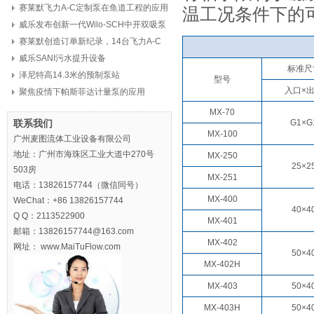
赛莱默飞力A-C定制泵在鱼道工程的应用
温工况条件下的
威乐发布创新一代Wilo-SCH中开双吸泵
赛莱默创造订单新纪录，14台飞力A-C
定制泵，8亿元
威乐SANI污水提升设备
标准尺
泽尼特高14.3米的预制泵站
型号
入口×
聚焦疫情下帕斯菲达计量泵的应用
MX-70
联系我们
G1×G
MX-100
广州麦图流体工业设备有限公司
地址：广州市海珠区工业大道中270号
MX-250
25×2
503房
MX-251
电话：13826157744（微信同号）
MX-400
WeChat：+86 13826157744
40×4
Q Q：2113522900
MX-401
邮箱：13826157744@163.com
MX-402
网址： www.MaiTuFlow.com
50×4
MX-402H
MX-403
50×4
MX-403H
50×4