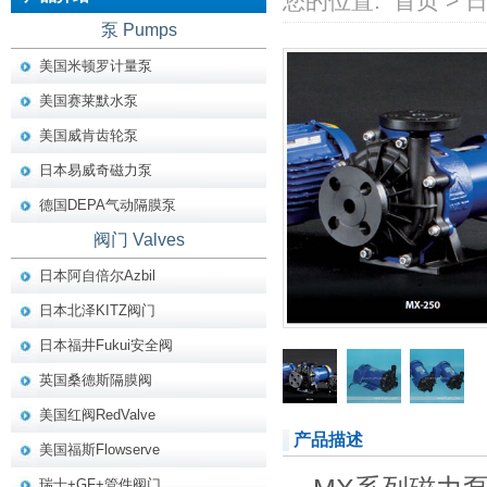
您的位置:
首页
>
泵 Pumps
美国米顿罗计量泵
美国赛莱默水泵
美国威肯齿轮泵
日本易威奇磁力泵
德国DEPA气动隔膜泵
阀门 Valves
日本阿自倍尔Azbil
日本北泽KITZ阀门
日本福井Fukui安全阀
英国桑德斯隔膜阀
美国红阀RedValve
产品描述
美国福斯Flowserve
瑞士+GF+管件阀门