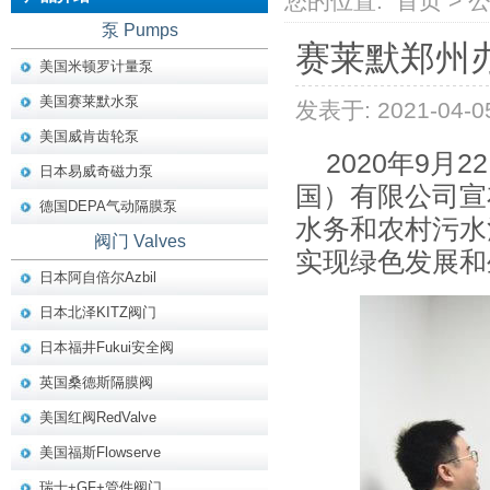
您的位置:
首页
>
泵 Pumps
赛莱默郑州
美国米顿罗计量泵
美国赛莱默水泵
发表于: 2021-04-0
美国威肯齿轮泵
2020年9
日本易威奇磁力泵
国）有限公司宣
德国DEPA气动隔膜泵
水务和农村污水
阀门 Valves
实现绿色发展和
日本阿自倍尔Azbil
日本北泽KITZ阀门
日本福井Fukui安全阀
英国桑德斯隔膜阀
美国红阀RedValve
美国福斯Flowserve
瑞士+GF+管件阀门