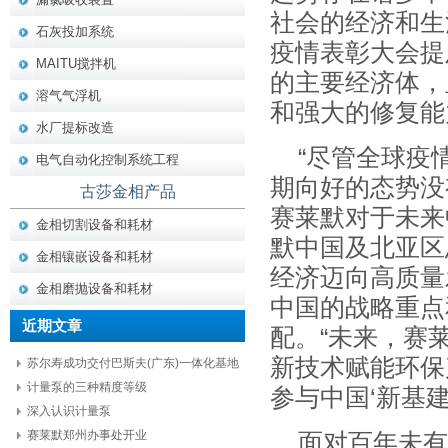
社会的经济和生
石灰投加系统
疫情表彰大会提
MAITU搅拌机
的主要经济体，
溶气气浮机
和强大的修复能
水厂提标改造
“尽管全球疫
电气自动化控制系统工程
期向好的态势没
古莎金相产品
赛莱默对于未来
金相切割设备和耗材
默中国及北亚区
金相镶嵌设备和耗材
经济迈向高质量
金相磨抛设备和耗材
中国的战略重点
近期文章
配。“未来，赛
新技术赋能环保
苏尔寿成功交付巴斯夫(广东)一体化基地
项目核心设备
计量泵的三种精度等级
参与中国‘新基
深入认识计量泵
赛莱默郑州办事处开业
面对百年未有