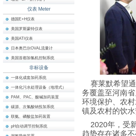
仪表 Meter
德国E+H仪表
美国罗斯蒙特仪表
美国ATI仪表
日本奥巴尔OVAL流量计
美国首都加氯机控制系统
非标设备
一体化成套加药系统
赛莱默希望通
一体化污水处理设备（地埋式）
务覆盖至河南省
PAM、PAC、酸碱加药装置
环境保护、农村
碳源、次氯酸钠投加系统
镇及农村的饮水
联氨、磷酸盐加药装置
2020年，
pH自动调节控制系统
趋势存在诸多不
漏氯吸收装置