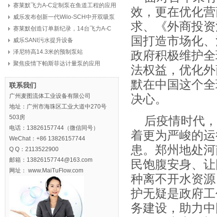
赛莱默飞力A-C定制泵在鱼道工程的应用
效，更在优化营
威乐发布创新一代Wilo-SCH中开双吸泵
求、《外商投资
赛莱默创造订单新纪录，14台飞力A-C
国打造市场化、
定制泵，8亿元
威乐SANI污水提升设备
泽尼特高14.3米的预制泵站
政府积极维护全
聚焦疫情下帕斯菲达计量泵的应用
法权益，优化外
默在中国这个全
联系我们
广州麦图流体工业设备有限公司
决心。
地址：广州市海珠区工业大道中270号
503房
后疫情时代，
电话：13826157744（微信同号）
着更为严峻的运
WeChat：+86 13826157744
患。郑州地处河
Q Q：2113522900
邮箱：13826157744@163.com
民饱腹安身、让
网址： www.MaiTuFlow.com
种离不开水资源
护无疑是政府工
务建设，助力中