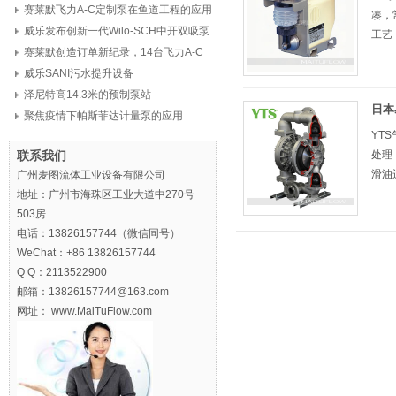
赛莱默飞力A-C定制泵在鱼道工程的应用
凑，
威乐发布创新一代Wilo-SCH中开双吸泵
工艺
赛莱默创造订单新纪录，14台飞力A-C
定制泵，8亿元
威乐SANI污水提升设备
泽尼特高14.3米的预制泵站
日本
聚焦疫情下帕斯菲达计量泵的应用
YT
联系我们
处理
滑油
广州麦图流体工业设备有限公司
地址：广州市海珠区工业大道中270号
503房
电话：13826157744（微信同号）
WeChat：+86 13826157744
Q Q：2113522900
邮箱：13826157744@163.com
网址： www.MaiTuFlow.com