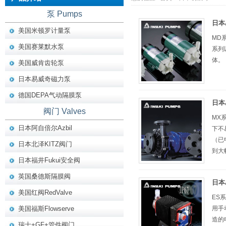
泵 Pumps
日本
美国米顿罗计量泵
MD
美国赛莱默水泵
系列
体。
美国威肯齿轮泵
日本易威奇磁力泵
德国DEPA气动隔膜泵
日本
阀门 Valves
MX
日本阿自倍尔Azbil
下不
（已
日本北泽KITZ阀门
到大幅
日本福井Fukui安全阀
英国桑德斯隔膜阀
日本
美国红阀RedValve
ES
美国福斯Flowserve
用手
造的
瑞士+GF+管件阀门