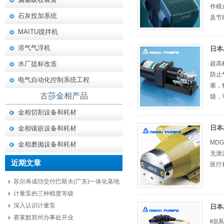
作模
石灰投加系统
及节
MAITU搅拌机
溶气气浮机
日本易
水厂提标改造
超高
防止
电气自动化控制系统工程
塞，
古莎金相产品
级，
金相切割设备和耗材
日本
金相镶嵌设备和耗材
MD
金相磨抛设备和耗材
无泄
近期文章
医疗和
苏尔寿成功交付巴斯夫(广东)一体化基地
项目核心设备
计量泵的三种精度等级
深入认识计量泵
日本
赛莱默郑州办事处开业
KB