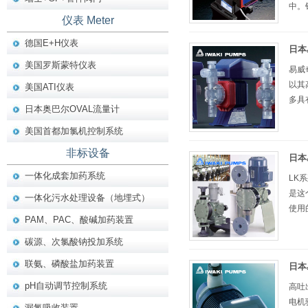
中。
仪表 Meter
德国E+H仪表
日本
美国罗斯蒙特仪表
易威
以其
美国ATI仪表
多具
日本奥巴尔OVAL流量计
美国首都加氯机控制系统
非标设备
日本
一体化成套加药系统
LK
是这
一体化污水处理设备（地埋式）
使用
PAM、PAC、酸碱加药装置
碳源、次氯酸钠投加系统
联氨、磷酸盐加药装置
日本
pH自动调节控制系统
高吐
电机
漏氯吸收装置