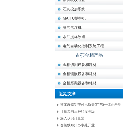
石灰投加系统
MAITU搅拌机
溶气气浮机
水厂提标改造
电气自动化控制系统工程
古莎金相产品
金相切割设备和耗材
金相镶嵌设备和耗材
金相磨抛设备和耗材
近期文章
苏尔寿成功交付巴斯夫(广东)一体化基地
项目核心设备
计量泵的三种精度等级
深入认识计量泵
赛莱默郑州办事处开业