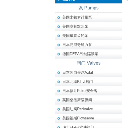
泵 Pumps
美国米顿罗计量泵
美国赛莱默水泵
美国威肯齿轮泵
日本易威奇磁力泵
德国DEPA气动隔膜泵
阀门 Valves
日本阿自倍尔Azbil
日本北泽KITZ阀门
日本福井Fukui安全阀
英国桑德斯隔膜阀
美国红阀RedValve
美国福斯Flowserve
瑞士+GF+管件阀门