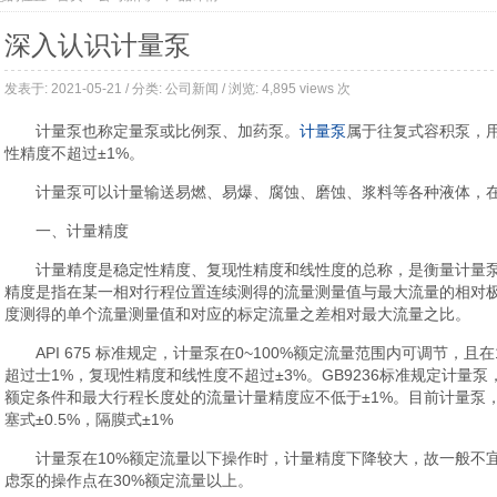
深入认识计量泵
发表于: 2021-05-21 / 分类:
公司新闻
/ 浏览: 4,895 views 次
计量泵也称定量泵或比例泵、加药泵。
计量泵
属于往复式容积泵，
性精度不超过±1%。
计量泵可以计量输送易燃、易爆、腐蚀、磨蚀、浆料等各种液体，
一、计量精度
计量精度是稳定性精度、复现性精度和线性度的总称，是衡量计量
精度是指在某一相对行程位置连续测得的流量测量值与最大流量的相对
度测得的单个流量测量值和对应的标定流量之差相对最大流量之比。
API 675 标准规定，计量泵在0~100%额定流量范围内可调节，且
超过士1%，复现性精度和线性度不超过±3%。GB9236标准规定计量泵
额定条件和最大行程长度处的流量计量精度应不低于±1%。目前计量泵，
塞式±0.5%，隔膜式±1%
计量泵在10%额定流量以下操作时，计量精度下降较大，故一般不
虑泵的操作点在30%额定流量以上。