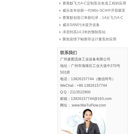
赛莱默飞力A-C定制泵在鱼道工程的应用
威乐发布创新一代Wilo-SCH中开双吸泵
赛莱默创造订单新纪录，14台飞力A-C
定制泵，8亿元
威乐SANI污水提升设备
泽尼特高14.3米的预制泵站
聚焦疫情下帕斯菲达计量泵的应用
联系我们
广州麦图流体工业设备有限公司
地址：广州市海珠区工业大道中270号
503房
电话：13826157744（微信同号）
WeChat：+86 13826157744
Q Q：2113522900
邮箱：13826157744@163.com
网址： www.MaiTuFlow.com