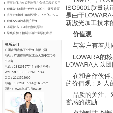
1994年，L
赛莱默飞力A-C定制泵在鱼道工程的应用
ISO9001质
威乐发布创新一代Wilo-SCH中开双吸泵
是由于LOWAR
赛莱默创造订单新纪录，14台飞力A-C
定制泵，8亿元
威乐SANI污水提升设备
新激光加工技术
泽尼特高14.3米的预制泵站
价值观
聚焦疫情下帕斯菲达计量泵的应用
与客户有着共
联系我们
广州麦图流体工业设备有限公司
LOWARA
地址：广州市海珠区工业大道中270号
503房
LOWARA人以
电话：13826157744（微信同号）
WeChat：+86 13826157744
在和合作伙伴
Q Q：2113522900
的价值观：对人
邮箱：13826157744@163.com
网址： www.MaiTuFlow.com
品质的关注、
誉感的鼓励。