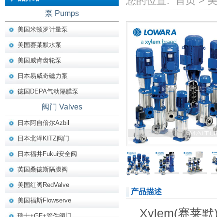
您的位置:
首页
>
泵 Pumps
美国米顿罗计量泵
美国赛莱默水泵
美国威肯齿轮泵
日本易威奇磁力泵
德国DEPA气动隔膜泵
阀门 Valves
日本阿自倍尔Azbil
日本北泽KITZ阀门
日本福井Fukui安全阀
英国桑德斯隔膜阀
美国红阀RedValve
产品描述
美国福斯Flowserve
Xylem(
赛莱默
瑞士+GF+管件阀门