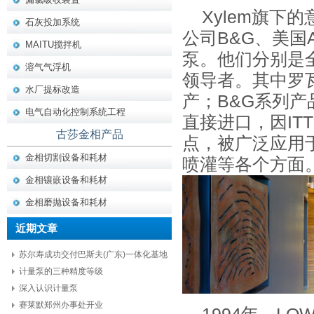
Xylem旗下
石灰投加系统
公司B&G、美国A
MAITU搅拌机
泵。他们分别是
溶气气浮机
领导者。其中罗
水厂提标改造
产；B&G系列
电气自动化控制系统工程
直接进口，因I
古莎金相产品
点，被广泛应用
金相切割设备和耗材
喷灌等各个方面
金相镶嵌设备和耗材
金相磨抛设备和耗材
近期文章
苏尔寿成功交付巴斯夫(广东)一体化基地
项目核心设备
计量泵的三种精度等级
深入认识计量泵
赛莱默郑州办事处开业