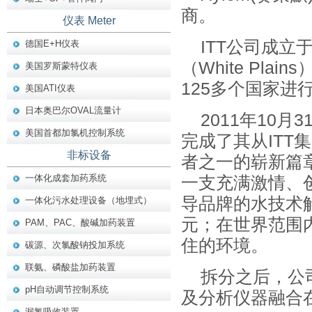
商。
仪表 Meter
ITT公司成立
德国E+H仪表
（White Pl
美国罗斯蒙特仪表
125多个国家
美国ATI仪表
日本奥巴尔OVAL流量计
2011年10月3
美国首都加氯机控制系统
完成了其从IT
非标设备
者之一的崭新篇
一体化成套加药系统
一支充满激情、
导品牌的水技术解
一体化污水处理设备（地埋式）
元；在世界范围
PAM、PAC、酸碱加药装置
住的环境。
碳源、次氯酸钠投加系统
联氨、磷酸盐加药装置
拆分之后，公
pH自动调节控制系统
及分析仪器融合
漏氯吸收装置