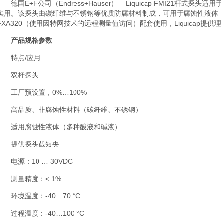
德国
E+H公司
（Endress+Hauser） – Liquicap
FMI21
杆式探头适用
实用。该探头由碳纤维与不锈钢等优质防腐材料制成，可用于腐蚀性液体（例如
FXA320（使用因特网技术的远程测量值访问）配套使用，Liquicap提
产品规格参数
特点/应用
双杆探头
工厂预设置，0%…100%
高品质、非腐蚀性材料（碳纤维、不锈钢）
适用腐蚀性液体（多种酸液和碱液）
提供探头截短夹
电源：10 … 30VDC
测量精度：< 1%
环境温度：-40…70 °C
过程温度：-40…100 °C