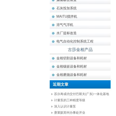
石灰投加系统
MAITU搅拌机
溶气气浮机
水厂提标改造
电气自动化控制系统工程
古莎金相产品
金相切割设备和耗材
金相镶嵌设备和耗材
金相磨抛设备和耗材
近期文章
苏尔寿成功交付巴斯夫(广东)一体化基地
项目核心设备
计量泵的三种精度等级
深入认识计量泵
赛莱默郑州办事处开业