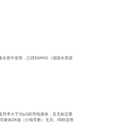
毒水质中使用，已得到WHG（德国水资源
，用于电导率大于30μS的导电液体，且无标定要
结果同液体DK值（介电常数）无关。同样适用