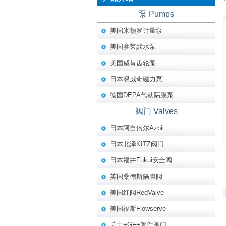
泵 Pumps
美国米顿罗计量泵
美国赛莱默水泵
美国威肯齿轮泵
日本易威奇磁力泵
德国DEPA气动隔膜泵
阀门 Valves
日本阿自倍尔Azbil
日本北泽KITZ阀门
日本福井Fukui安全阀
英国桑德斯隔膜阀
美国红阀RedValve
美国福斯Flowserve
瑞士+GF+管件阀门