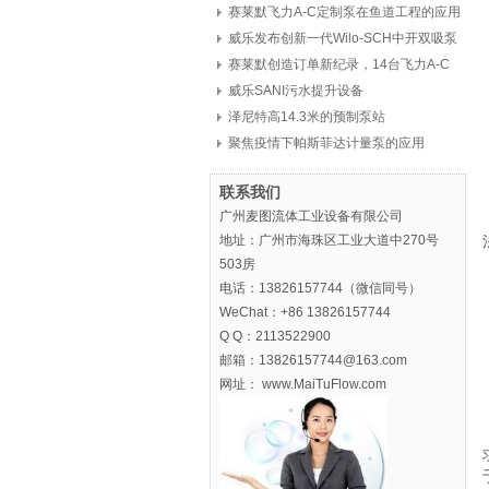
赛莱默飞力A-C定制泵在鱼道工程的应用
威乐发布创新一代Wilo-SCH中开双吸泵
赛莱默创造订单新纪录，14台飞力A-C
定制泵，8亿元
威乐SANI污水提升设备
泽尼特高14.3米的预制泵站
聚焦疫情下帕斯菲达计量泵的应用
联系我们
广州麦图流体工业设备有限公司
地址：广州市海珠区工业大道中270号
503房
电话：13826157744（微信同号）
WeChat：+86 13826157744
Q Q：2113522900
邮箱：13826157744@163.com
网址： www.MaiTuFlow.com