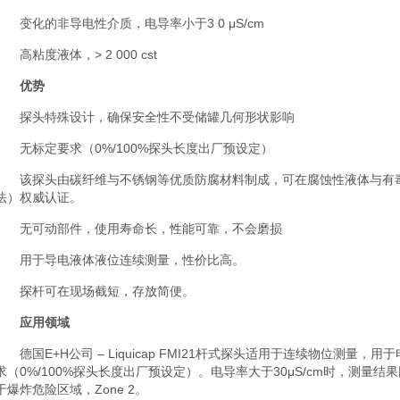
变化的非导电性介质，电导率小于3 0 μS/cm
高粘度液体，> 2 000 cst
优势
探头特殊设计，确保安全性不受储罐几何形状影响
无标定要求（0%/100%探头长度出厂预设定）
该探头由碳纤维与不锈钢等优质防腐材料制成，可在腐蚀性液体与有
法）权威认证。
无可动部件，使用寿命长，性能可靠，不会磨损
用于导电液体液位连续测量，性价比高。
探杆可在现场截短，存放简便。
应用领域
德国E+H公司 – Liquicap FMI21杆式探头适用于连续物位测量
求（0%/100%探头长度出厂预设定）。电导率大于30μS/cm时，测量
于爆炸危险区域，Zone 2。