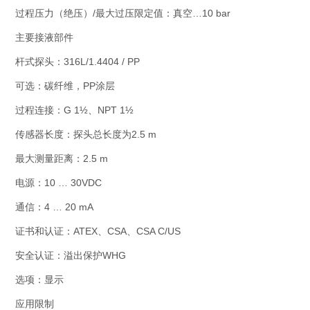
过程压力（绝压）/最大过压限定值：真空…10 bar
主要接液部件
杆式探头：316L/1.4404 / PP
可选：碳纤维，PP涂层
过程连接：G 1½、NPT 1½
传感器长度：探头总长度为2.5 m
最大测量距离：2.5 m
电源：10 … 30VDC
通信：4 … 20 mA
证书和认证：ATEX、CSA、CSA C/US
安全认证：溢出保护WHG
选项：显示
应用限制