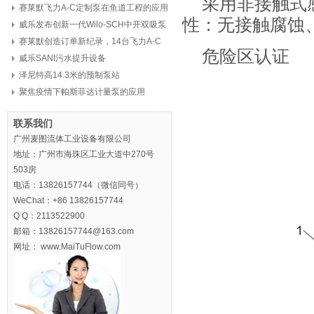
采用非接触式
赛莱默飞力A-C定制泵在鱼道工程的应用
性：无接触腐蚀
威乐发布创新一代Wilo-SCH中开双吸泵
赛莱默创造订单新纪录，14台飞力A-C
危险区认证
定制泵，8亿元
威乐SANI污水提升设备
泽尼特高14.3米的预制泵站
聚焦疫情下帕斯菲达计量泵的应用
联系我们
广州麦图流体工业设备有限公司
地址：广州市海珠区工业大道中270号
503房
电话：13826157744（微信同号）
WeChat：+86 13826157744
Q Q：2113522900
邮箱：13826157744@163.com
网址： www.MaiTuFlow.com