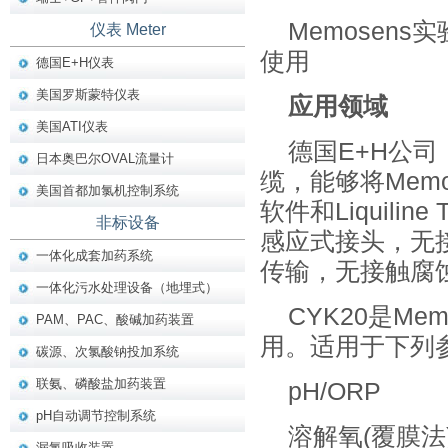
Memosen
仪表 Meter
使用
德国E+H仪表
美国罗斯蒙特仪表
应用领域
美国ATI仪表
德国E+H公司
日本奥巴尔OVAL流量计
缆，能够将Memo
美国首都加氯机控制系统
软件和Liquil
非标设备
感应式接头，无
一体化成套加药系统
传输，无接触腐
一体化污水处理设备（地埋式）
CYK20是M
PAM、PAC、酸碱加药装置
用。适用于下列
碳源、次氯酸钠投加系统
联氨、磷酸盐加药装置
pH/ORP
pH自动调节控制系统
溶解氧(覆膜法
漏氯吸收装置