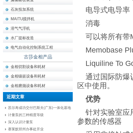
电导式电导率
石灰投加系统
MAITU搅拌机
消毒
溶气气浮机
可以将所有带M
水厂提标改造
电气自动化控制系统工程
Memobase Pl
古莎金相产品
Liquiline 
金相切割设备和耗材
通过国际防爆认
金相镶嵌设备和耗材
区中使用。
金相磨抛设备和耗材
近期文章
优势
苏尔寿成功交付巴斯夫(广东)一体化基地
针对实验室应
项目核心设备
计量泵的三种精度等级
参数的传感器
深入认识计量泵
赛莱默郑州办事处开业