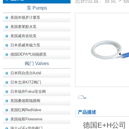
您的位置:
首页
>
德
泵 Pumps
美国米顿罗计量泵
美国赛莱默水泵
美国威肯齿轮泵
日本易威奇磁力泵
德国DEPA气动隔膜泵
阀门 Valves
日本阿自倍尔Azbil
日本北泽KITZ阀门
日本福井Fukui安全阀
英国桑德斯隔膜阀
美国红阀RedValve
产品描述
美国福斯Flowserve
德国E+H公司（E
瑞士+GF+管件阀门