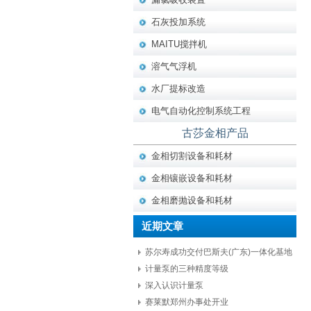
石灰投加系统
MAITU搅拌机
溶气气浮机
水厂提标改造
电气自动化控制系统工程
古莎金相产品
金相切割设备和耗材
金相镶嵌设备和耗材
金相磨抛设备和耗材
近期文章
苏尔寿成功交付巴斯夫(广东)一体化基地
项目核心设备
计量泵的三种精度等级
深入认识计量泵
赛莱默郑州办事处开业