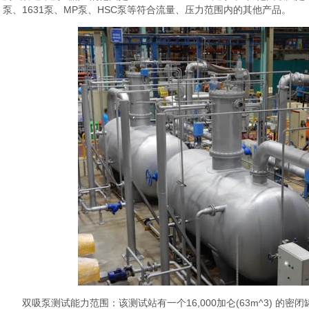
泵、1631泵、MP泵、HSC泵等符合流量、压力范围内的其他产品。
双吸泵测试能力范围：该测试站有一个16,000加仑(63m^3) 的密闭罐