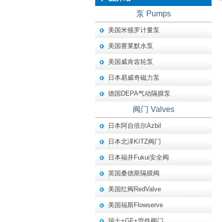
泵 Pumps
美国米顿罗计量泵
美国赛莱默水泵
美国威肯齿轮泵
日本易威奇磁力泵
德国DEPA气动隔膜泵
阀门 Valves
日本阿自倍尔Azbil
日本北泽KITZ阀门
日本福井Fukui安全阀
英国桑德斯隔膜阀
美国红阀RedValve
美国福斯Flowserve
瑞士+GF+管件阀门