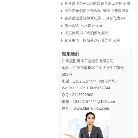
赛莱默飞力A-C定制泵在鱼道工程的应用
威乐发布创新一代Wilo-SCH中开双吸泵
赛莱默创造订单新纪录，14台飞力A-C
定制泵，8亿元
威乐SANI污水提升设备
泽尼特高14.3米的预制泵站
聚焦疫情下帕斯菲达计量泵的应用
联系我们
广州麦图流体工业设备有限公司
地址：广州市海珠区工业大道中270号
503房
电话：13826157744（微信同号）
WeChat：+86 13826157744
Q Q：2113522900
邮箱：13826157744@163.com
网址： www.MaiTuFlow.com