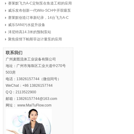
赛莱默飞力A-C定制泵在鱼道工程的应用
威乐发布创新一代Wilo-SCH中开双吸泵
赛莱默创造订单新纪录，14台飞力A-C
定制泵，8亿元
威乐SANI污水提升设备
泽尼特高14.3米的预制泵站
聚焦疫情下帕斯菲达计量泵的应用
联系我们
广州麦图流体工业设备有限公司
地址：广州市海珠区工业大道中270号
503房
电话：13826157744（微信同号）
WeChat：+86 13826157744
Q Q：2113522900
邮箱：13826157744@163.com
网址： www.MaiTuFlow.com