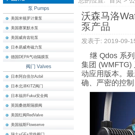
您的位置:
首页
>
泵 Pumps
沃森马洛Wat
美国米顿罗计量泵
泵产品
美国赛莱默水泵
美国威肯齿轮泵
发表于: 2019-09-1
日本易威奇磁力泵
继 Qdos
德国DEPA气动隔膜泵
集团 (WMFTG
阀门 Valves
动应用版本。最
日本阿自倍尔Azbil
确、严密的控制
日本北泽KITZ阀门
日本福井Fukui安全阀
英国桑德斯隔膜阀
美国红阀RedValve
美国福斯Flowserve
瑞士+GF+管件阀门