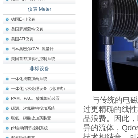
仪表 Meter
德国E+H仪表
美国罗斯蒙特仪表
美国ATI仪表
日本奥巴尔OVAL流量计
美国首都加氯机控制系统
非标设备
一体化成套加药系统
一体化污水处理设备（地埋式）
与传统的电磁
PAM、PAC、酸碱加药装置
过更精确的线性
碳源、次氯酸钠投加系统
品浪费。因此，
联氨、磷酸盐加药装置
异的流体，Qd
pH自动调节控制系统
技术相结合，可
漏氯吸收装置