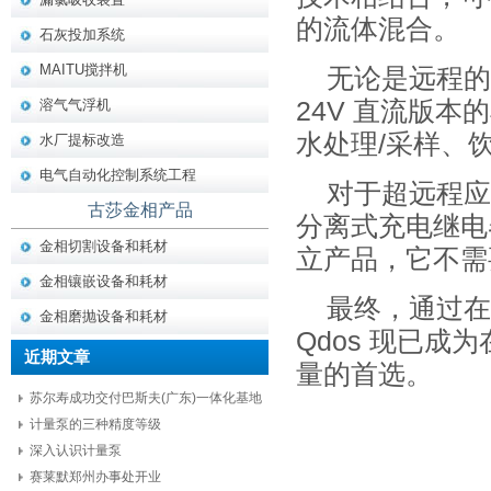
的流体混合。
石灰投加系统
MAITU搅拌机
无论是远程的
溶气气浮机
24V 直流版
水处理/采样、
水厂提标改造
电气自动化控制系统工程
对于超远程应
古莎金相产品
分离式充电继电
金相切割设备和耗材
立产品，它不需
金相镶嵌设备和耗材
最终，通过在
金相磨抛设备和耗材
Qdos 现已
近期文章
量的首选。
苏尔寿成功交付巴斯夫(广东)一体化基地
项目核心设备
计量泵的三种精度等级
深入认识计量泵
赛莱默郑州办事处开业