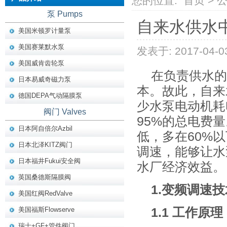
您的位置:
首页
>
泵 Pumps
自来水供水
美国米顿罗计量泵
美国赛莱默水泵
发表于: 2017-04-0
美国威肯齿轮泵
在负责供水的
日本易威奇磁力泵
本。故此，自来
德国DEPA气动隔膜泵
少水泵电动机耗
阀门 Valves
95%的总电费
日本阿自倍尔Azbil
低，多在60%
日本北泽KITZ阀门
调速，能够让水
日本福井Fukui安全阀
水厂经济效益。
英国桑德斯隔膜阀
1.变频调速
美国红阀RedValve
美国福斯Flowserve
1.1 工作原理
瑞士+GF+管件阀门