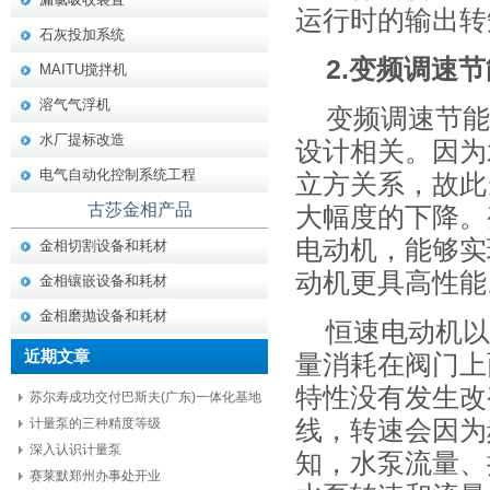
运行时的输出转
石灰投加系统
2.变频调速
MAITU搅拌机
溶气气浮机
变频调速节能
水厂提标改造
设计相关。因为
电气自动化控制系统工程
立方关系，故此
古莎金相产品
大幅度的下降。
电动机，能够实
金相切割设备和耗材
动机更具高性能
金相镶嵌设备和耗材
金相磨抛设备和耗材
恒速电动机以
近期文章
量消耗在阀门上
特性没有发生改
苏尔寿成功交付巴斯夫(广东)一体化基地
项目核心设备
计量泵的三种精度等级
线，转速会因为
深入认识计量泵
知，水泵流量、
赛莱默郑州办事处开业