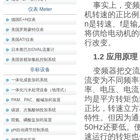
事实上，变频
仪表 Meter
机转速的正比例关
德国E+H仪表
n是转速、f是
美国罗斯蒙特仪表
将供给电动机的
美国ATI仪表
行改变。
日本奥巴尔OVAL流量计
1.2 应用原理
美国首都加氯机控制系统
变频器把交流
非标设备
流变为不同频率
一体化成套加药系统
率、电压、电流
一体化污水处理设备（地埋式）
均是平方转矩负
PAM、PAC、酸碱加药装置
正比，转速立方
碳源、次氯酸钠投加系统
特性。但因为通
联氨、磷酸盐加药装置
50Hz还要低
pH自动调节控制系统
速运行的转矩也
漏氯吸收装置