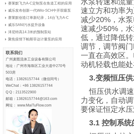
水泵转速和流量
赛莱默飞力A-C定制泵在鱼道工程的应用
速立方和功率为
威乐发布创新一代Wilo-SCH中开双吸泵
赛莱默创造订单新纪录，14台飞力A-C
减少20%，水
定制泵，8亿元
威乐SANI污水提升设备
速减少50%，
泽尼特高14.3米的预制泵站
低，通过降低转
聚焦疫情下帕斯菲达计量泵的应用
调节，调节阀门
联系我们
一直在高效区。
广州麦图流体工业设备有限公司
动机轻载也能处
地址：广州市海珠区工业大道中270号
503房
3.变频恒压供
电话：13826157744（微信同号）
WeChat：+86 13826157744
恒压供水调速
Q Q：2113522900
力变化，自动调
邮箱：13826157744@163.com
网址： www.MaiTuFlow.com
要保证恒定水压
3.1 控制系