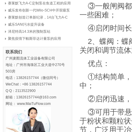
赛莱默飞力A-C定制泵在鱼道工程的应用
③一般闸阀都
威乐发布创新一代Wilo-SCH中开双吸泵
一些困难；
赛莱默创造订单新纪录，14台飞力A-C
定制泵，8亿元
威乐SANI污水提升设备
④启闭时间长
泽尼特高14.3米的预制泵站
聚焦疫情下帕斯菲达计量泵的应用
2、蝶阀：蝶
关闭和调节流体
联系我们
广州麦图流体工业设备有限公司
优点：
地址：广州市海珠区工业大道中270号
503房
①结构简单，
电话：13826157744（微信同号）
中；
WeChat：+86 13826157744
Q Q：2113522900
②启闭迅速，
邮箱：13826157744@163.com
网址： www.MaiTuFlow.com
③可用于带悬
于粉状和颗粒状
节，广泛用于冶