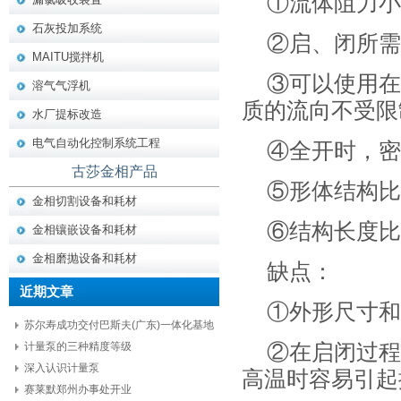
①流体阻力小
石灰投加系统
②启、闭所需
MAITU搅拌机
③可以使用在
溶气气浮机
质的流向不受限
水厂提标改造
电气自动化控制系统工程
④全开时，密
古莎金相产品
⑤形体结构比
金相切割设备和耗材
⑥结构长度比
金相镶嵌设备和耗材
金相磨抛设备和耗材
缺点：
近期文章
①外形尺寸和
苏尔寿成功交付巴斯夫(广东)一体化基地
项目核心设备
计量泵的三种精度等级
②在启闭过程
深入认识计量泵
高温时容易引起
赛莱默郑州办事处开业