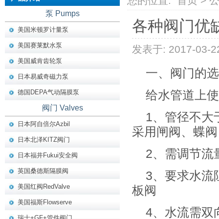
您的位置:
首页
>
泵 Pumps
各种阀门优
美国米顿罗计量泵
美国赛莱默水泵
发表于: 2017-03-2
美国威肯齿轮泵
一、阀门的选
日本易威奇磁力泵
德国DEPA气动隔膜泵
给水管道上使
阀门 Valves
1、管径不大
日本阿自倍尔Azbil
采用闸阀、蝶阀
日本北泽KITZ阀门
2、需调节流
日本福井Fukui安全阀
英国桑德斯隔膜阀
3、要求水流
美国红阀RedValve
板阀
美国福斯Flowserve
4、水流需双
瑞士+GF+管件阀门