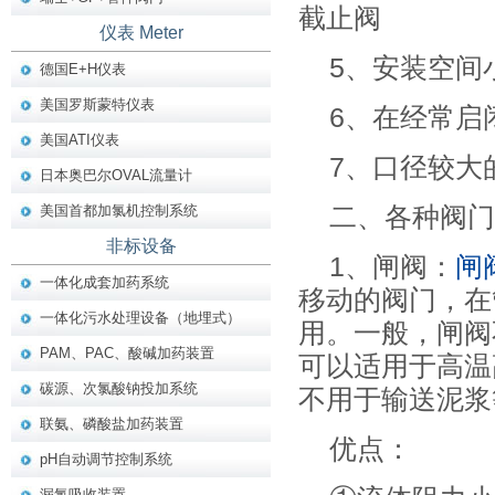
截止阀
仪表 Meter
5、安装空间
德国E+H仪表
美国罗斯蒙特仪表
6、在经常启
美国ATI仪表
7、口径较大
日本奥巴尔OVAL流量计
美国首都加氯机控制系统
二、各种阀门
非标设备
1、闸阀：
闸
一体化成套加药系统
移动的阀门，在
一体化污水处理设备（地埋式）
用。一般，闸阀
PAM、PAC、酸碱加药装置
可以适用于高温
碳源、次氯酸钠投加系统
不用于输送泥浆
联氨、磷酸盐加药装置
优点：
pH自动调节控制系统
漏氯吸收装置