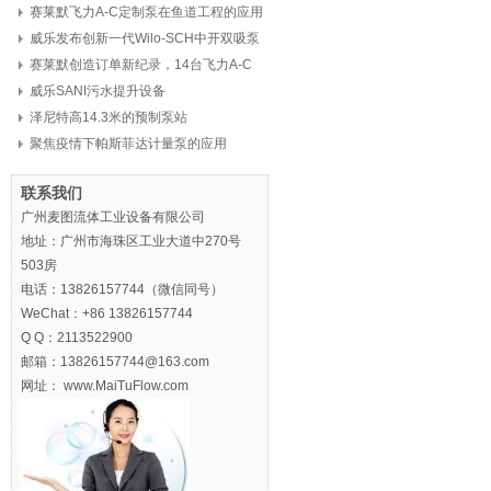
赛莱默飞力A-C定制泵在鱼道工程的应用
威乐发布创新一代Wilo-SCH中开双吸泵
赛莱默创造订单新纪录，14台飞力A-C
定制泵，8亿元
威乐SANI污水提升设备
泽尼特高14.3米的预制泵站
聚焦疫情下帕斯菲达计量泵的应用
联系我们
广州麦图流体工业设备有限公司
地址：广州市海珠区工业大道中270号
503房
电话：13826157744（微信同号）
WeChat：+86 13826157744
Q Q：2113522900
邮箱：13826157744@163.com
网址： www.MaiTuFlow.com