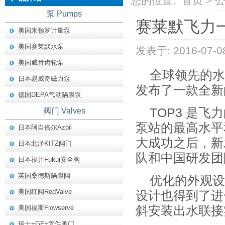
您的位置:
首页
>
泵 Pumps
赛莱默飞力一
美国米顿罗计量泵
美国赛莱默水泵
发表于: 2016-07-0
美国威肯齿轮泵
全球领先的水
日本易威奇磁力泵
发布了一款全新
德国DEPA气动隔膜泵
TOP3 是
阀门 Valves
泵站的最高水平
日本阿自倍尔Azbil
大成功之后，新
日本北泽KITZ阀门
队和中国研发团
日本福井Fukui安全阀
英国桑德斯隔膜阀
优化的外观设
美国红阀RedValve
设计也得到了进
美国福斯Flowserve
斜安装出水联接
瑞士+GF+管件阀门