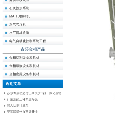
石灰投加系统
MAITU搅拌机
溶气气浮机
水厂提标改造
电气自动化控制系统工程
古莎金相产品
金相切割设备和耗材
金相镶嵌设备和耗材
金相磨抛设备和耗材
近期文章
苏尔寿成功交付巴斯夫(广东)一体化基地
项目核心设备
计量泵的三种精度等级
深入认识计量泵
赛莱默郑州办事处开业