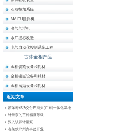
石灰投加系统
MAITU搅拌机
溶气气浮机
水厂提标改造
电气自动化控制系统工程
古莎金相产品
金相切割设备和耗材
金相镶嵌设备和耗材
金相磨抛设备和耗材
近期文章
苏尔寿成功交付巴斯夫(广东)一体化基地
项目核心设备
计量泵的三种精度等级
深入认识计量泵
赛莱默郑州办事处开业