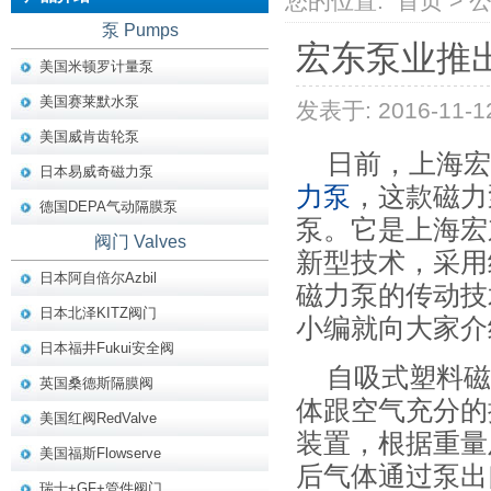
您的位置:
首页
>
泵 Pumps
宏东泵业推
美国米顿罗计量泵
美国赛莱默水泵
发表于: 2016-11-1
美国威肯齿轮泵
日前，上海宏
日本易威奇磁力泵
力泵
，这款磁力
德国DEPA气动隔膜泵
泵。它是上海宏
阀门 Valves
新型技术，采用
日本阿自倍尔Azbil
磁力泵的传动技
日本北泽KITZ阀门
小编就向大家介
日本福井Fukui安全阀
自吸式塑料磁
英国桑德斯隔膜阀
体跟空气充分的
美国红阀RedValve
装置，根据重量
美国福斯Flowserve
后气体通过泵出
瑞士+GF+管件阀门