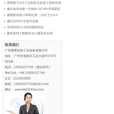
赛莱默飞力A-C定制泵在鱼道工程的应用
威乐发布创新一代Wilo-SCH中开双吸泵
赛莱默创造订单新纪录，14台飞力A-C
定制泵，8亿元
威乐SANI污水提升设备
泽尼特高14.3米的预制泵站
聚焦疫情下帕斯菲达计量泵的应用
联系我们
广州麦图流体工业设备有限公司
地址：广州市海珠区工业大道中270号
503房
电话：13826157744（微信同号）
WeChat：+86 13826157744
Q Q：2113522900
邮箱：13826157744@163.com
网址： www.MaiTuFlow.com