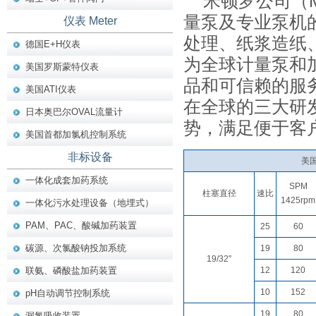
米顿罗公司（M
量泵及专业泵机
仪表 Meter
处理、纸浆造纸
德国E+H仪表
为全球计量泵和
美国罗斯蒙特仪表
品和可信赖的服
美国ATI仪表
在全球的三大研
日本奥巴尔OVAL流量计
势，满足便于客
美国首都加氯机控制系统
非标设备
美
一体化成套加药系统
SPM
柱塞直径
速比
1425rpm
一体化污水处理设备（地埋式）
PAM、PAC、酸碱加药装置
25
60
碳源、次氯酸钠投加系统
19
80
19/32″
联氨、磷酸盐加药装置
12
120
10
152
pH自动调节控制系统
19
80
漏氯吸收装置