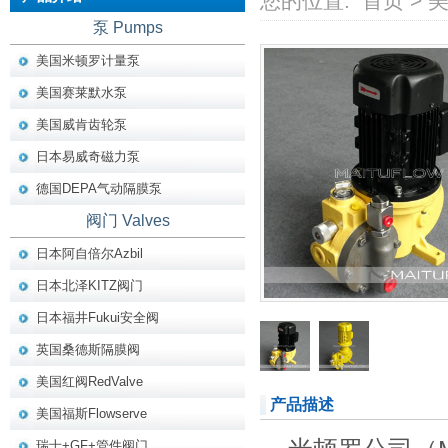
您的位置:
首页
>
泵 Pumps
美国米顿罗计量泵
美国赛莱默水泵
美国威肯齿轮泵
日本易威奇磁力泵
德国DEPA气动隔膜泵
阀门 Valves
日本阿自倍尔Azbil
日本北泽KITZ阀门
日本福井Fukui安全阀
英国桑德斯隔膜阀
美国红阀RedValve
产品描述
美国福斯Flowserve
瑞士+GF+管件阀门