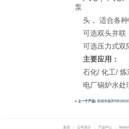
泵
头， 适合各
可选双头并联
可选压力式双隔
主要应用：
石化/ 化工/ 
电厂锅炉水处
« 上一个产品:
美国米顿罗RB180S0
RB180S028K1MNN计量泵
首页
公司简介
产品中心
Maitu