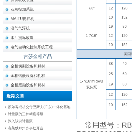
7/8″
12
120
石灰投加系统
10
152
MAITU搅拌机
19
80
溶气气浮机
1-7/16″
12
120
水厂提标改造
10
152
电气自动化控制系统工程
美国米
古莎金相产品
38
40
金相切割设备和耗材
25
60
金相镶嵌设备和耗材
1-7/16″mRoyB
19
80
金相磨抛设备和耗材
双头泵
12
120
近期文章
10
152
苏尔寿成功交付巴斯夫(广东)一体化基地
项目核心设备
计量泵的三种精度等级
深入认识计量泵
常用型号：RB2
赛莱默郑州办事处开业