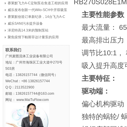
RB270S028E1
赛莱默飞力A-C定制泵在鱼道工程的应用
威乐发布创新一代Wilo-SCH中开双吸泵
主要性能参数
赛莱默创造订单新纪录，14台飞力A-C
定制泵，8亿元
威乐SANI污水提升设备
最大流量： 659
泽尼特高14.3米的预制泵站
聚焦疫情下帕斯菲达计量泵的应用
最高排出压力： 
联系我们
调节比10:1，
广州麦图流体工业设备有限公司
地址：广州市海珠区工业大道中270号
吸入提升高度可
503房
电话：13826157744（微信同号）
主要特征：
WeChat：+86 13826157744
Q Q：2113522900
驱动端：
邮箱：13826157744@163.com
网址： www.MaiTuFlow.com
偏心机构驱动
独特的蜗轮/