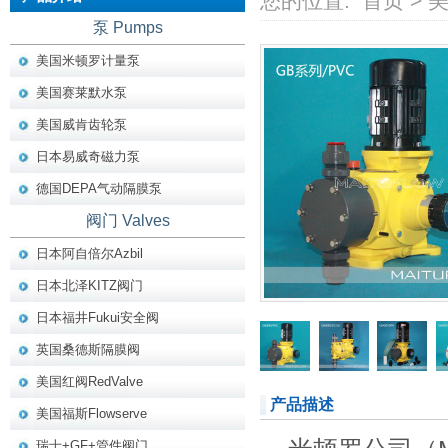
您的位置:
首页
>
泵 Pumps
美国米顿罗计量泵
美国赛莱默水泵
美国威肯齿轮泵
日本易威奇磁力泵
德国DEPA气动隔膜泵
阀门 Valves
日本阿自倍尔Azbil
日本北泽KITZ阀门
日本福井Fukui安全阀
英国桑德斯隔膜阀
美国红阀RedValve
产品描述
美国福斯Flowserve
瑞士+GF+管件阀门