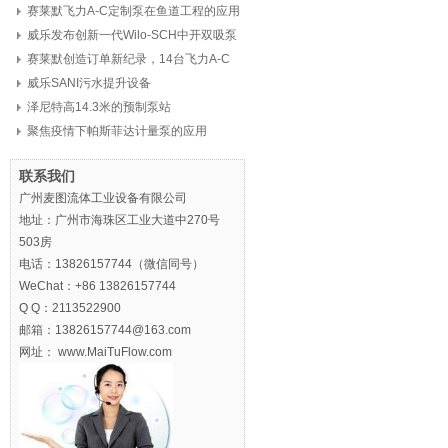
赛莱默飞力A-C定制泵在鱼道工程的应用
威乐发布创新一代Wilo-SCH中开双吸泵
赛莱默创造订单新纪录，14台飞力A-C
定制泵，8亿元
威乐SANI污水提升设备
泽尼特高14.3米的预制泵站
聚焦疫情下帕斯菲达计量泵的应用
联系我们
广州麦图流体工业设备有限公司
地址：广州市海珠区工业大道中270号
503房
电话：13826157744（微信同号）
WeChat：+86 13826157744
Q Q：2113522900
邮箱：13826157744@163.com
网址： www.MaiTuFlow.com