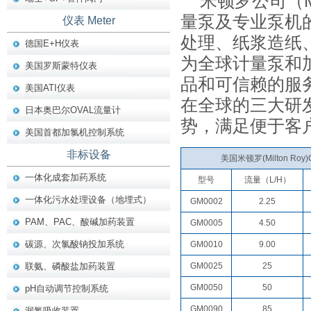
米顿罗公司（M
量泵及专业泵机
仪表 Meter
处理、纸浆造纸
德国E+H仪表
为全球计量泵和
美国罗斯蒙特仪表
品和可信赖的服
美国ATI仪表
在全球的三大研
日本奥巴尔OVAL流量计
势，满足便于客
美国首都加氯机控制系统
非标设备
美国米顿罗(Milton R
一体化成套加药系统
型号
流量（L/H）
一体化污水处理设备（地埋式）
GM0002
2.25
PAM、PAC、酸碱加药装置
GM0005
4.50
碳源、次氯酸钠投加系统
GM0010
9.00
联氨、磷酸盐加药装置
GM0025
25
GM0050
50
pH自动调节控制系统
GM0090
85
漏氯吸收装置