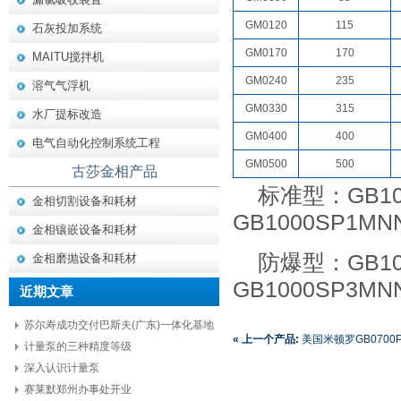
GM0120
115
石灰投加系统
GM0170
170
MAITU搅拌机
GM0240
235
溶气气浮机
GM0330
315
水厂提标改造
GM0400
400
电气自动化控制系统工程
GM0500
500
古莎金相产品
标准型：GB10
金相切割设备和耗材
GB1000SP1MN
金相镶嵌设备和耗材
防爆型：GB10
金相磨抛设备和耗材
GB1000SP3MN
近期文章
苏尔寿成功交付巴斯夫(广东)一体化基地
« 上一个产品:
美国米顿罗GB0700P
项目核心设备
计量泵的三种精度等级
GB0700TP1MNN、GB0700SP1
深入认识计量泵
赛莱默郑州办事处开业