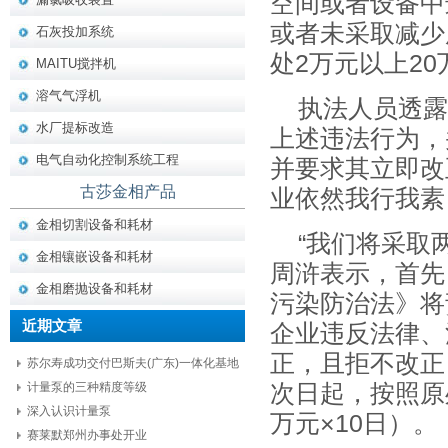
空间或者设备中
或者未采取减少
石灰投加系统
处2万元以上2
MAITU搅拌机
溶气气浮机
执法人员透露
水厂提标改造
上述违法行为，
电气自动化控制系统工程
并要求其立即改
古莎金相产品
业依然我行我素
金相切割设备和耗材
“我们将采取
金相镶嵌设备和耗材
周浒表示，首先
金相磨抛设备和耗材
污染防治法》将
近期文章
企业违反法律、
正，且拒不改正
苏尔寿成功交付巴斯夫(广东)一体化基地
项目核心设备
计量泵的三种精度等级
次日起，按照原
深入认识计量泵
万元×10日）。
赛莱默郑州办事处开业