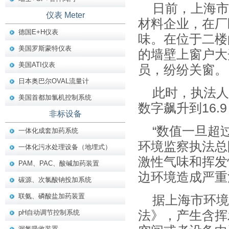
日前，上海市
仪表 Meter
材料企业，在厂
德国E+H仪表
味。在位于二楼
美国罗斯蒙特仪表
的墙壁上窗户大
美国ATI仪表
员，纷纷关窗。
日本奥巴尔OVAL流量计
此时，执法人
美国首都加氯机控制系统
数字飙升到16
非标设备
“数值一旦超
一体化成套加药系统
环境监察执法总
一体化污水处理设备（地埋式）
激性气味和挥发
PAM、PAC、酸碱加药装置
边环境造成严重
碳源、次氯酸钠投加系统
联氨、磷酸盐加药装置
据上海市环境
pH自动调节控制系统
法》，产生含挥
漏氯吸收装置