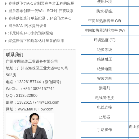
使用环境
赛莱默飞力A-C定制泵在鱼道工程的应用
威乐发布创新一代Wilo-SCH中开双吸泵
防水·防尘
赛莱默创造订单新纪录，14台飞力A-C
空间加热器容量 (W)
定制泵，8亿元
威乐SANI污水提升设备
空间加热器消耗功率 (W)
泽尼特高14.3米的预制泵站
环境温度 (℃)
聚焦疫情下帕斯菲达计量泵的应用
绝缘等级
联系我们
绝缘耐压
广州麦图流体工业设备有限公司
地址：广州市海珠区工业大道中270号
绝缘电阻
503房
安装方向
电话：13826157744（微信同号）
润滑剂
WeChat：+86 13826157744
Q Q：2113522900
电线管连接
邮箱：13826157744@163.com
电线连接
网址： www.MaiTuFlow.com
止动器
向上
手动操作