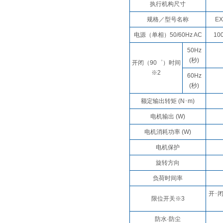
执行机构尺寸
规格／型号名称
EX
电源（单相）50/60Hz AC
10
50Hz
(秒)
开闭（90゜）时间
※2
60Hz
(秒)
额定输出转矩 (N･m)
电机输出 (W)
电机消耗功率 (W)
电机保护
旋转方向
负荷时间率
开･
限位开关※3
防水·防尘