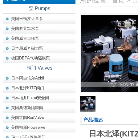
您的位置:
首页
>
泵 Pumps
美国米顿罗计量泵
美国赛莱默水泵
美国威肯齿轮泵
日本易威奇磁力泵
德国DEPA气动隔膜泵
阀门 Valves
日本阿自倍尔Azbil
日本北泽KITZ阀门
日本福井Fukui安全阀
英国桑德斯隔膜阀
美国红阀RedValve
产品描述
美国福斯Flowserve
日本北泽(KIT
瑞士+GF+管件阀门