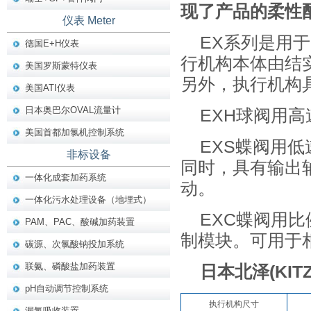
现了产品的柔性
仪表 Meter
EX系列是用
德国E+H仪表
行机构本体由结
美国罗斯蒙特仪表
另外，执行机构
美国ATI仪表
日本奥巴尔OVAL流量计
EXH球阀用
美国首都加氯机控制系统
EXS蝶阀用
非标设备
同时，具有输出
一体化成套加药系统
动。
一体化污水处理设备（地埋式）
EXC蝶阀用
PAM、PAC、酸碱加药装置
制模块。可用于
碳源、次氯酸钠投加系统
联氨、磷酸盐加药装置
日本北泽(KI
pH自动调节控制系统
执行机构尺寸
漏氯吸收装置