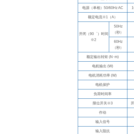
电源（单相）50/60Hz AC
1
额定电流※1（A）
50Hz
（秒）
开闭（90゜）时间
※2
60Hz
（秒）
额定输出转矩 (N･m)
电机输出 (W)
电机消耗功率 (W)
电机保护
负荷时间率
限位开关※3
开
作动
输入信号
输入阻抗