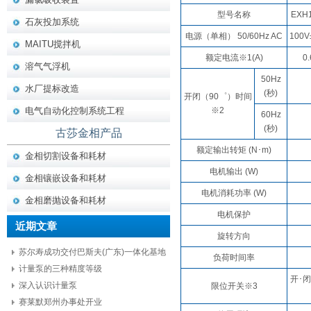
型号名称
EXH1
石灰投加系统
电源（单相） 50/60Hz AC
100V
MAITU搅拌机
额定电流※1(A)
0.
溶气气浮机
50Hz
水厂提标改造
(秒)
开闭（90゜）时间
电气自动化控制系统工程
※2
60Hz
(秒)
古莎金相产品
额定输出转矩 (N･m)
金相切割设备和耗材
电机输出 (W)
金相镶嵌设备和耗材
电机消耗功率 (W)
金相磨抛设备和耗材
电机保护
近期文章
旋转方向
苏尔寿成功交付巴斯夫(广东)一体化基地
负荷时间率
项目核心设备
计量泵的三种精度等级
开･闭
深入认识计量泵
限位开关※3
赛莱默郑州办事处开业