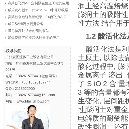
赛莱默飞力A-C定制泵在鱼道工程的应用
润土经高温焙烧
威乐发布创新一代Wilo-SCH中开双吸泵
膨润土的吸附性
赛莱默创造订单新纪录，14台飞力A-C
性方法 结合用
定制泵，8亿元
威乐SANI污水提升设备
泽尼特高14.3米的预制泵站
1.2
酸活化法
聚焦疫情下帕斯菲达计量泵的应用
酸活化法是利
联系我们
土原土, 以除去
广州麦图流体工业设备有限公司
地址：广州市海珠区工业大道中270号
酸化过程中, 膨 
503房
金属离子 溶出,
电话：13826157744（微信同号）
了 S iO 2 含 
WeChat：+86 13826157744
Q Q：2113522900
3 等的含量都
邮箱：13826157744@163.com
生变化, 层间距
网址： www.MaiTuFlow.com
性膨润土对重金
电解质的耐受能
改性膨润土还有