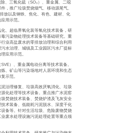
脱除、三氧化硫（SO₃）、重金属、二噁
部件，推广垃圾焚烧烟气、移动源尾气、
低排放以及钢铁、焦化、有色、建材、化
的应用示范。
氧化、超临界氧化装等氧化技术装备，研
有毒污染物处理技术装备等基础研究。重
等行业高盐废水的零排放治理和综合利用
村污水治理、城镇及工业园区污水厂提标
治理应用示范。
SVE）、重金属电动分离等技术装备。
冶炼、矿山等污染场地对人居环境和生态
修复示范。
底泥治理修复、垃圾高效厌氧消化、垃圾
资源化处理等技术设备。重点推广水泥窑
垃圾焚烧技术装备、焚烧炉渣及飞灰安全
理技术装备、低能耗污泥脱水、深度干化
术设备等。针对生活垃圾、危险废物焚烧
工业废水处理设施污泥处理处置等重点领
综合利用技术装备，研发推广与污染物末