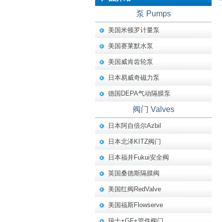
泵 Pumps
美国米顿罗计量泵
美国赛莱默水泵
美国威肯齿轮泵
日本易威奇磁力泵
德国DEPA气动隔膜泵
阀门 Valves
日本阿自倍尔Azbil
日本北泽KITZ阀门
日本福井Fukui安全阀
英国桑德斯隔膜阀
美国红阀RedValve
美国福斯Flowserve
瑞士+GF+管件阀门