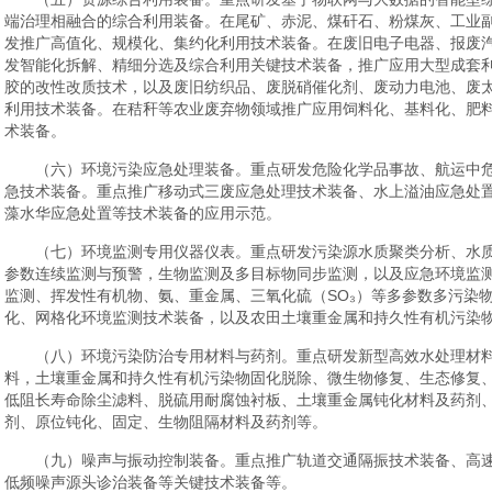
端治理相融合的综合利用装备。在尾矿、赤泥、煤矸石、粉煤灰、工业
发推广高值化、规模化、集约化利用技术装备。在废旧电子电器、报废
发智能化拆解、精细分选及综合利用关键技术装备，推广应用大型成套
胶的改性改质技术，以及废旧纺织品、废脱硝催化剂、废动力电池、废
利用技术装备。在秸秆等农业废弃物领域推广应用饲料化、基料化、肥料
术装备。
（六）环境污染应急处理装备。重点研发危险化学品事故、航运中
急技术装备。重点推广移动式三废应急处理技术装备、水上溢油应急处
藻水华应急处置等技术装备的应用示范。
（七）环境监测专用仪器仪表。重点研发污染源水质聚类分析、水
参数连续监测与预警，生物监测及多目标物同步监测，以及应急环境监
监测、挥发性有机物、氨、重金属、三氧化硫（SO₃）等多参数多污染
化、网格化环境监测技术装备，以及农田土壤重金属和持久性有机污染
（八）环境污染防治专用材料与药剂。重点研发新型高效水处理材
料，土壤重金属和持久性有机污染物固化脱除、微生物修复、生态修复
低阻长寿命除尘滤料、脱硫用耐腐蚀衬板、土壤重金属钝化材料及药剂
剂、原位钝化、固定、生物阻隔材料及药剂等。
（九）噪声与振动控制装备。重点推广轨道交通隔振技术装备、高
低频噪声源头诊治装备等关键技术装备等。