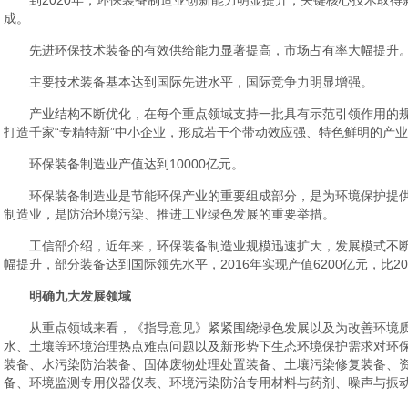
到2020年，环保装备制造业创新能力明显提升，关键核心技术取
成。
先进环保技术装备的有效供给能力显著提高，市场占有率大幅提升
主要技术装备基本达到国际先进水平，国际竞争力明显增强。
产业结构不断优化，在每个重点领域支持一批具有示范引领作用的
打造千家“专精特新”中小企业，形成若干个带动效应强、特色鲜明的产
环保装备制造业产值达到10000亿元。
环保装备制造业是节能环保产业的重要组成部分，是为环境保护提
制造业，是防治环境污染、推进工业绿色发展的重要举措。
工信部介绍，近年来，环保装备制造业规模迅速扩大，发展模式不
幅提升，部分装备达到国际领先水平，2016年实现产值6200亿元，比2
明确九大发展领域
从重点领域来看，《指导意见》紧紧围绕绿色发展以及为改善环境
水、土壤等环境治理热点难点问题以及新形势下生态环境保护需求对环
装备、水污染防治装备、固体废物处理处置装备、土壤污染修复装备、
备、环境监测专用仪器仪表、环境污染防治专用材料与药剂、噪声与振