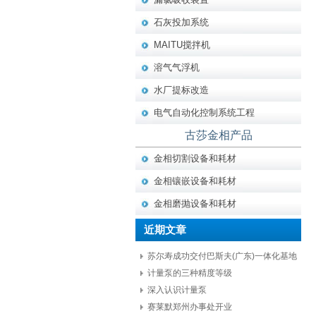
石灰投加系统
MAITU搅拌机
溶气气浮机
水厂提标改造
电气自动化控制系统工程
古莎金相产品
金相切割设备和耗材
金相镶嵌设备和耗材
金相磨抛设备和耗材
近期文章
苏尔寿成功交付巴斯夫(广东)一体化基地
项目核心设备
计量泵的三种精度等级
深入认识计量泵
赛莱默郑州办事处开业