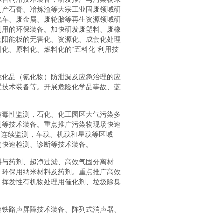
副产石膏、冶炼渣等大宗工业固废领域研
汽车、废金属、废轮胎等再生资源领域研
利用的环保装备。加快研发废塑料、废橡
太阳能板的无害化、资源化、成套化处理
化、原料化、燃料化的“五料化”利用技
危化品（氰化物）防泄漏及应急治理的应
置技术装备等。开展危险化学品事故、蓝
质毒性监测，石化、化工园区大气污染多
测等技术装备。重点推广污染物现场快速
物连续监测，车载、机载和星载等区域
物快速检测、诊断等技术装备。
料与药剂、超净过滤、高效气固分离材
、环保用纳米材料及药剂。重点推广高效
、挥发性有机物处理用催化剂、垃圾除臭
速铁路声屏障技术装备、阵列式消声器、