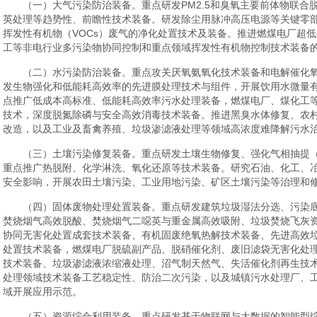
（一）大气污染防治装备。重点研发PM2.5和臭氧主要前体物联合
英处理等趋势性、前瞻性技术装备。研发除尘用脉冲高压电源等关键零
挥发性有机物（VOCs）废气的净化处置技术及装备。推进燃煤电厂超
工等非电行业多污染物协同控制和重点领域挥发性有机物控制技术装备
（二）水污染防治装备。重点攻关厌氧氨氧化技术装备和电解催化
发生物强化和低能耗高效率的先进膜处理技术与组件，开展饮用水微量
点推广低成本高标准、低能耗高效率污水处理装备，燃煤电厂、煤化工
技术，深度脱氮除磷与安全高效消毒技术装备。推进黑臭水体修复、农
改造，以及工业及畜禽养殖、垃圾渗滤液处理等领域高浓度难降解污水
（三）土壤污染修复装备。重点研发土壤生物修复、强化气相抽提（
重点推广热脱附、化学淋洗、氧化还原等技术装备。研究石油、化工、
安全影响，开展农田土壤污染、工业用地污染、矿区土壤污染等治理和
（四）固体废物处理处置装备。重点研发建筑垃圾湿法分选、污染
焚烧烟气高效脱酸、焚烧烟气二噁英与重金属高效吸附、垃圾焚烧飞灰
协同无害化处置成套技术装备、有机固废绝氧热解技术装备、先进高效
处置技术装备，燃煤电厂脱硫副产品、脱硝催化剂、废旧滤袋无害化处
技术装备、垃圾渗滤液浓缩液处理、沼气制天然气、失活催化剂再生技
处理领域技术装备工艺稳定性、防治二次污染，以及城镇污水处理厂、
域开展应用示范。
（五）资源综合利用装备。重点研发基于物联网与大数据的智能型