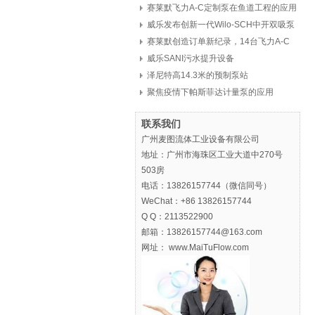
赛莱默飞力A-C定制泵在鱼道工程的应用
威乐发布创新一代Wilo-SCH中开双吸泵
赛莱默创造订单新纪录，14台飞力A-C
定制泵，8亿元
威乐SANI污水提升设备
泽尼特高14.3米的预制泵站
聚焦疫情下帕斯菲达计量泵的应用
联系我们
广州麦图流体工业设备有限公司
地址：广州市海珠区工业大道中270号
503房
电话：13826157744（微信同号）
WeChat：+86 13826157744
Q Q：2113522900
邮箱：13826157744@163.com
网址： www.MaiTuFlow.com